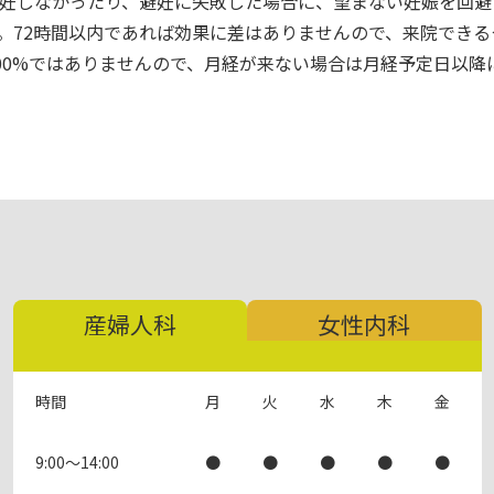
避妊しなかったり、避妊に失敗した場合に、望まない妊娠を回避
す。72時間以内であれば効果に差はありませんので、来院でき
100%ではありませんので、月経が来ない場合は月経予定日以
産婦人科
女性内科
時間
月
火
水
木
金
9:00～14:00
●
●
●
●
●