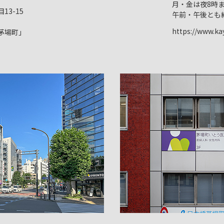
月・金は夜8時
3-15
午前・午後とも
https://www.kay
茅場町」