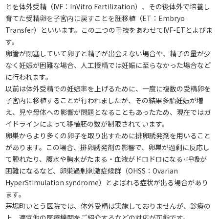
とを体外受精（IVF：InVitro Fertilization）、その後体外で培養し
育てた受精卵を子宮内に戻すことを胚移植（ET：Embryo
Transfer）といいます。この二つの手技をあわせてIVF-ETとよびま
す。
卵管が閉塞していて卵子と精子が出会えない場合や、精子の量が少
なく妊娠が困難な場合、人工授精では妊娠に至らなかった場合など
に行われます。
以前は体外受精での妊娠率を上げるために、一度に複数の受精卵を
子宮内に移植することが行われましたが、その結果多胎妊娠が増
え、児や母体への影響が問題となることもあったため、現在ではガ
イドラインによって移植胚の数が制限されています。
卵巣からより多くの卵子を取り出すために排卵誘発剤を用いること
があります。この場合、排卵誘発剤の影響で、卵巣が過剰に反応し
て腫れたり、腹水や胸水がたまる・血液がドロドロになる･呼吸が
困難になるなど、卵巣過剰刺激症候群（OHSS：Ovarian
HyperStimulation syndrome）とよばれる症状が出る場合があり
ます。
茅場町いとう医院では、体外受精は実施しておりませんが、診療の
上、適宜他の医療機関をご紹介するなどの対応が可能です。