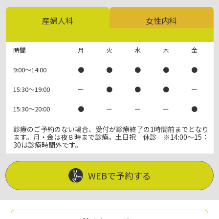
ョ
ン
産婦人科
女性内科
時間
月
火
水
木
金
9:00～14:00
●
●
●
●
●
15:30～19:00
ー
●
●
●
ー
15:30～20:00
●
ー
ー
ー
●
診療のご予約のない場合、受付が診療終了の1時間前までとなり
ます。月・金は夜８時まで診療。土日祝 休診 ※14:00～15：
30は診療時間外です。
WEBで予約する