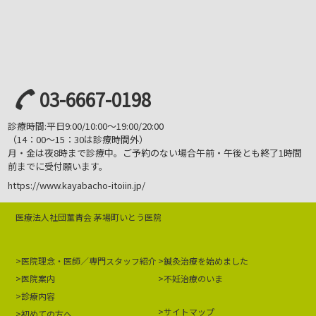
03-6667-0198
診療時間:平日9:00/10:00～19:00/20:00
（14：00～15：30は診療時間外）
月・金は夜8時まで診療中。ご予約のない場合
午前・午後とも終了1時間
前までに受付願います。
https://www.kayabacho-itoiin.jp/
医療法人社団菫青会 茅場町いとう医院
医院理念・医師／専門スタッフ紹介
鍼灸治療を始めました
医院案内
不妊治療のいま
診療内容
サイトマップ
初めての方へ