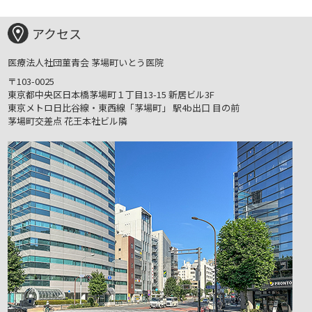
アクセス
医療法人社団菫青会 茅場町いとう医院
〒103-0025
東京都中央区日本橋茅場町１丁目13-15
新居ビル3F
東京メトロ日比谷線・東西線「茅場町」
駅4b出口 目の前
茅場町交差点 花王本社ビル隣