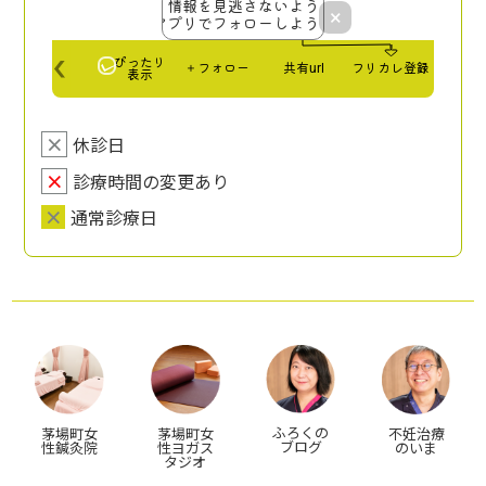
×
休診日
×
診療時間の変更あり
×
通常診療日
ふろくの
茅場町女
茅場町女
不妊治療
ブログ
性鍼灸院
性ヨガス
のいま
タジオ