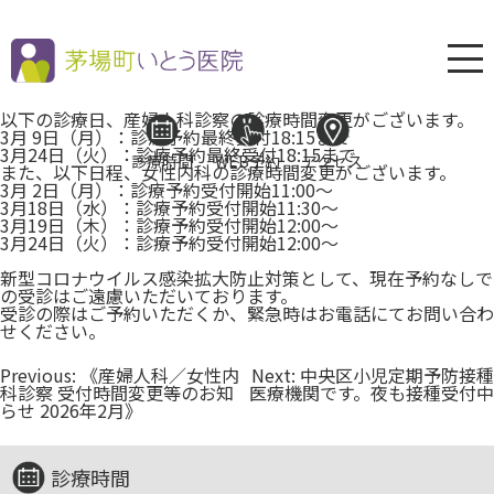
以下の診療日、産婦人科診察の診療時間変更がございます。
3月 9日（月）：診療予約最終受付18:15まで
3月24日（火）：診療予約最終受付18:15まで
診療時間
WEB予約
アクセス
また、以下日程、女性内科の診療時間変更がございます。
3月 2日（月）：診療予約受付開始11:00～
3月18日（水）：診療予約受付開始11:30～
3月19日（木）：診療予約受付開始12:00～
3月24日（火）：診療予約受付開始12:00～
新型コロナウイルス感染拡大防止対策として、現在予約なしで
の受診はご遠慮いただいております。
受診の際はご予約いただくか、緊急時はお電話にてお問い合わ
せください。
投
Previous:
《産婦人科／女性内
Next:
中央区小児定期予防接種
稿
科診察 受付時間変更等のお知
医療機関です。夜も接種受付中
ナ
らせ 2026年2月》
ビ
ゲ
ー
診療時間
シ