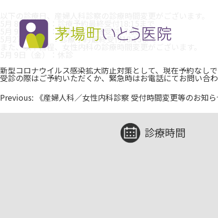
以下の診療日、産婦人科診察の診療時間変更がございます。
5月 8日（木）：診療予約最終受付18:15まで
5月 9日（金）：診療予約最終受付17:00まで
5月27日（火）：診療予約最終受付18:15まで
また、以下日程、女性内科の診療時間変更がございます。
5月 9日（金）：休診
新型コロナウイルス感染拡大防止対策として、現在予約なしで
受診の際はご予約いただくか、緊急時はお電話にてお問い合わ
投
Previous:
《産婦人科／女性内科診察 受付時間変更等のお知らせ 
稿
ナ
ビ
ゲ
診療時間
ー
シ
ョ
ン