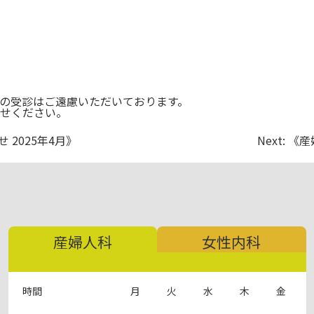
の受診はご遠慮いただいております。
せください。
2025年4月》
Next:
《産
産婦人科
女性内科
時間
月
火
水
木
金