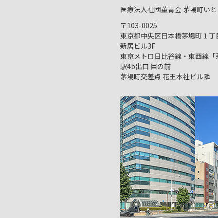
医療法人社団菫青会 茅場町いと
〒103-0025
東京都中央区日本橋茅場町１丁目1
新居ビル3F
東京メトロ日比谷線・東西線「
駅4b出口 目の前
茅場町交差点 花王本社ビル隣