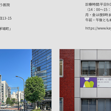
診療時間:平日9:00/
う医院
（14：00～15
月・金は夜8時
3-15
午前・午後とも
https://www.kay
茅場町」